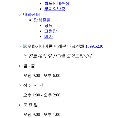
발목인대손상
무지외반증
내과센터
만성질환
당뇨
고혈압
비만
미래본 대표전화
1899.5230
※ 진료 예약 및 상담을 도와드립니다.
월
-
금
오전 9:00 - 오후 6:00
점
심
시
간
오후 1:00 - 오후 2:00
토
요
일
오전 9:00 - 오후 1:00