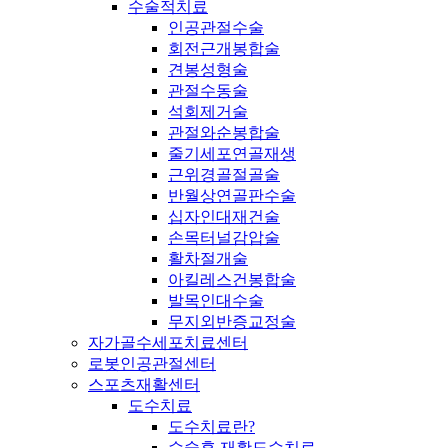
수술적치료
인공관절수술
회전근개봉합술
견봉성형술
관절수동술
석회제거술
관절와순봉합술
줄기세포연골재생
근위경골절골술
반월상연골판수술
십자인대재건술
손목터널감압술
활차절개술
아킬레스건봉합술
발목인대수술
무지외반증교정술
자가골수세포치료센터
로봇인공관절센터
스포츠재활센터
도수치료
도수치료란?
수술후 재활도수치료