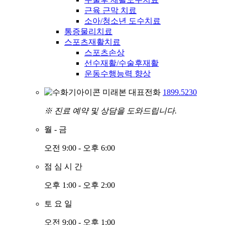
근육 근막 치료
소아/청소년 도수치료
통증물리치료
스포츠재활치료
스포츠손상
선수재활/수술후재활
운동수행능력 향상
미래본 대표전화
1899.5230
※ 진료 예약 및 상담을 도와드립니다.
월
-
금
오전 9:00 - 오후 6:00
점
심
시
간
오후 1:00 - 오후 2:00
토
요
일
오전 9:00 - 오후 1:00