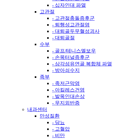
- 십자인대 파열
고관절
- 고관절충돌증후군
- 퇴행성고관절염
- 대퇴골두무혈성괴사
- 대퇴골절
수부
- 골프/테니스엘보우
- 손목터널증후군
- 삼각섬유연골 복합체 파열
- 방아쇠수지
족부
- 족저근막염
- 아킬레스건염
- 발목인대손상
- 무지외반증
내과센터
만성질환
- 당뇨
- 고혈압
- 비만