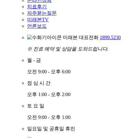
온라인상담
치료후기
자주묻는질문
미래본TV
언론보도
미래본 대표전화
1899.5230
※ 진료 예약 및 상담을 도와드립니다.
월
-
금
오전 9:00 - 오후 6:00
점
심
시
간
오후 1:00 - 오후 2:00
토
요
일
오전 9:00 - 오후 1:00
일요일 및 공휴일 휴진