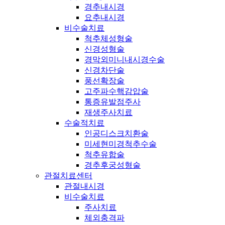
경추내시경
요추내시경
비수술치료
척추체성형술
신경성형술
경막외미니내시경수술
신경차단술
풍선확장술
고주파수핵감압술
통증유발점주사
재생주사치료
수술적치료
인공디스크치환술
미세현미경척추수술
척추유합술
경추후궁성형술
관절치료센터
관절내시경
비수술치료
주사치료
체외충격파