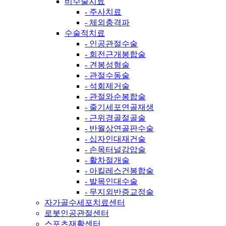
비수술치료
- 주사치료
- 체외충격파
수술적치료
- 인공관절수술
- 회전근개봉합술
- 견봉성형술
- 관절수동술
- 석회제거술
- 관절와순봉합술
- 줄기세포연골재생
- 근위경골절골술
- 반월상연골판수술
- 십자인대재건술
- 손목터널감압술
- 활차절개술
- 아킬레스건봉합술
- 발목인대수술
- 무지외반증교정술
자가골수세포치료센터
로봇인공관절센터
스포츠재활센터