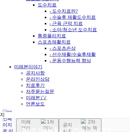
도수치료
- 도수치료란?
- 수술후 재활도수치료
- 근육 근막 치료
- 소아/청소년 도수치료
통증물리치료
스포츠재활치료
- 스포츠손상
- 선수재활/수술후재활
- 운동수행능력 향상
미래본이야기
공지사항
온라인상담
치료후기
자주묻는질문
미래본TV
MIRAEBON
HOSPITAL
언론보도
미래본이야기
미래
공지
본이
환자의 아픔을 듣고 공감하는
미래본병원
사항