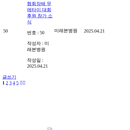
협회장배 무
에타이 대회
후원 참가 소
식
미래본병원
50
2025.04.21
번호 : 50
작성자 : 미
래본병원
작성일 :
2025.04.21
글쓰기
1
2
3
4
5
대표원장님 수술 경험과 노하우 배너 영
역