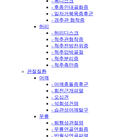
- 목디스크
- 후종인대골화증
- 일자거북목증후군
- 경추관 협착증
허리
- 허리디스크
- 척추관협착증
- 척추전방전위증
- 척추압박골절
- 척추분리증
- 척추측만증
관절질환
어깨
- 어깨충돌증후군
- 회전근개파열
- 오십견
- 석회성건염
- 습관성어깨탈구
무릎
- 퇴행성관절염
- 무릎연골연화증
- 반월상연골파열