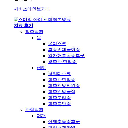
서비스메인보기
+
미래본병원
치료 후기
척추질환
목
목디스크
후종인대골화증
일자거북목증후군
경추관 협착증
허리
허리디스크
척추관협착증
척추전방전위증
척추압박골절
척추분리증
척추측만증
관절질환
어깨
어깨충돌증후군
회전근개파열