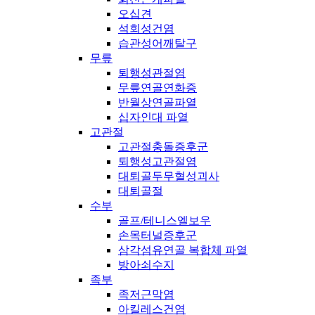
오십견
석회성건염
습관성어깨탈구
무릎
퇴행성관절염
무릎연골연화증
반월상연골파열
십자인대 파열
고관절
고관절충돌증후군
퇴행성고관절염
대퇴골두무혈성괴사
대퇴골절
수부
골프/테니스엘보우
손목터널증후군
삼각섬유연골 복합체 파열
방아쇠수지
족부
족저근막염
아킬레스건염