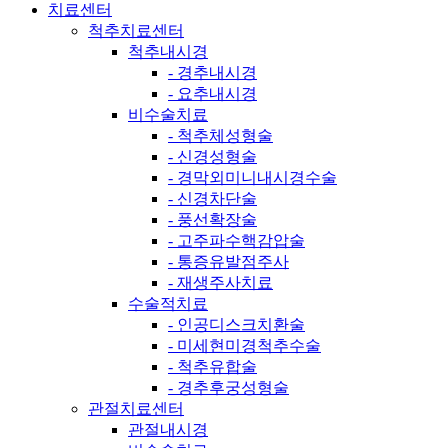
치료센터
척추치료센터
척추내시경
- 경추내시경
- 요추내시경
비수술치료
- 척추체성형술
- 신경성형술
- 경막외미니내시경수술
- 신경차단술
- 풍선확장술
- 고주파수핵감압술
- 통증유발점주사
- 재생주사치료
수술적치료
- 인공디스크치환술
- 미세현미경척추수술
- 척추유합술
- 경추후궁성형술
관절치료센터
관절내시경