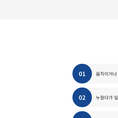
01
움직이거나 
02
누웠다가 일