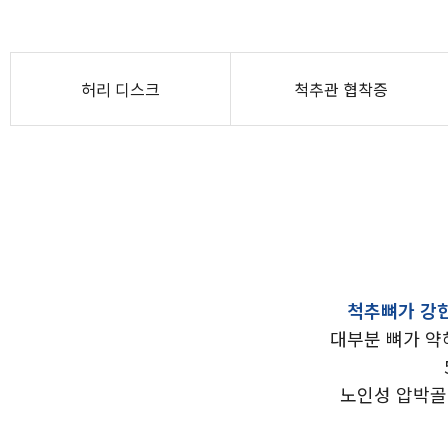
허리 디스크
척추관 협착증
척추뼈가 강한
대부분 뼈가 약
노인성 압박골