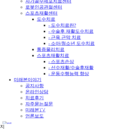
자가골수세포치료센터
로봇인공관절센터
스포츠재활센터
도수치료
- 도수치료란?
- 수술후 재활도수치료
- 근육 근막 치료
- 소아/청소년 도수치료
통증물리치료
스포츠재활치료
- 스포츠손상
- 선수재활/수술후재활
- 운동수행능력 향상
미래본이야기
공지사항
온라인상담
치료후기
자주묻는질문
미래본TV
MIRAEBON
HOSPITAL
언론보도
진료센터