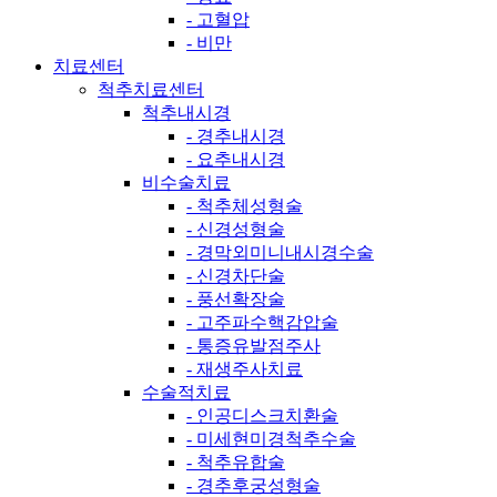
- 고혈압
- 비만
치료센터
척추치료센터
척추내시경
- 경추내시경
- 요추내시경
비수술치료
- 척추체성형술
- 신경성형술
- 경막외미니내시경수술
- 신경차단술
- 풍선확장술
- 고주파수핵감압술
- 통증유발점주사
- 재생주사치료
수술적치료
- 인공디스크치환술
- 미세현미경척추수술
- 척추유합술
- 경추후궁성형술