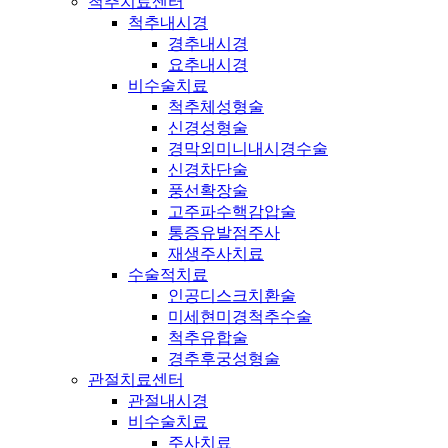
척추치료센터
척추내시경
경추내시경
요추내시경
비수술치료
척추체성형술
신경성형술
경막외미니내시경수술
신경차단술
풍선확장술
고주파수핵감압술
통증유발점주사
재생주사치료
수술적치료
인공디스크치환술
미세현미경척추수술
척추유합술
경추후궁성형술
관절치료센터
관절내시경
비수술치료
주사치료