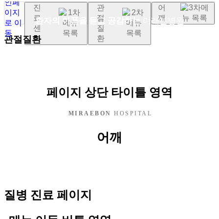
진
관
어
료
절
깨
환자의 아픔을 듣고 공감하는
미래본병원
센
질
터
환
관절질환
페이지 상단 타이틀 영역
MIRAEBON
HOSPITAL
어깨
질병 진료 페이지