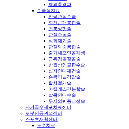
체외충격파
수술적치료
인공관절수술
회전근개봉합술
견봉성형술
관절수동술
석회제거술
관절와순봉합술
줄기세포연골재생
근위경골절골술
반월상연골판수술
십자인대재건술
손목터널감압술
활차절개술
아킬레스건봉합술
발목인대수술
무지외반증교정술
자가골수세포치료센터
로봇인공관절센터
스포츠재활센터
도수치료