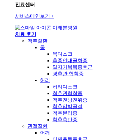
진료센터
서비스메인보기
+
미래본병원
치료 후기
척추질환
목
목디스크
후종인대골화증
일자거북목증후군
경추관 협착증
허리
허리디스크
척추관협착증
척추전방전위증
척추압박골절
척추분리증
척추측만증
관절질환
어깨
어깨충돌증후군