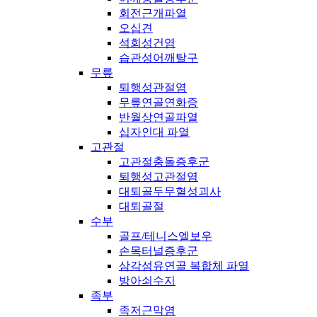
회전근개파열
오십견
석회성건염
습관성어깨탈구
무릎
퇴행성관절염
무릎연골연화증
반월상연골파열
십자인대 파열
고관절
고관절충돌증후군
퇴행성고관절염
대퇴골두무혈성괴사
대퇴골절
수부
골프/테니스엘보우
손목터널증후군
삼각섬유연골 복합체 파열
방아쇠수지
족부
족저근막염