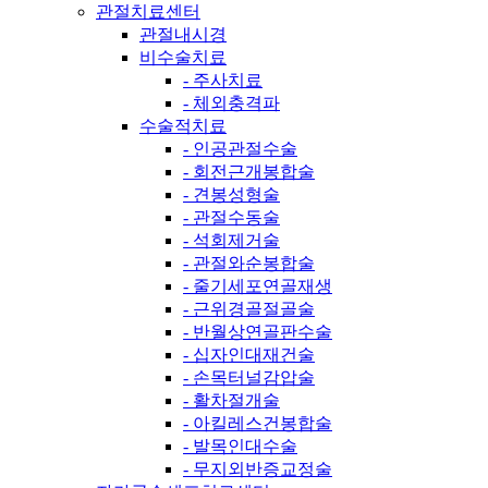
관절치료센터
관절내시경
비수술치료
- 주사치료
- 체외충격파
수술적치료
- 인공관절수술
- 회전근개봉합술
- 견봉성형술
- 관절수동술
- 석회제거술
- 관절와순봉합술
- 줄기세포연골재생
- 근위경골절골술
- 반월상연골판수술
- 십자인대재건술
- 손목터널감압술
- 활차절개술
- 아킬레스건봉합술
- 발목인대수술
- 무지외반증교정술