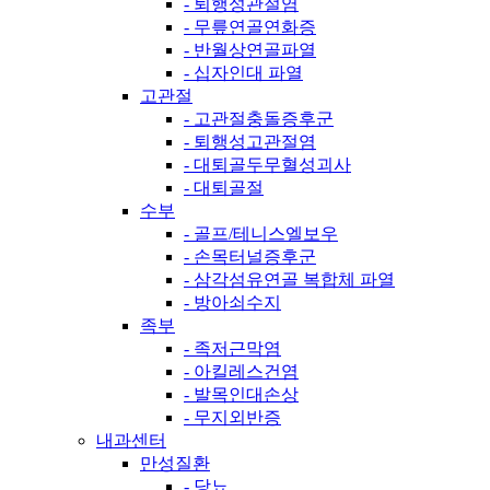
- 퇴행성관절염
- 무릎연골연화증
- 반월상연골파열
- 십자인대 파열
고관절
- 고관절충돌증후군
- 퇴행성고관절염
- 대퇴골두무혈성괴사
- 대퇴골절
수부
- 골프/테니스엘보우
- 손목터널증후군
- 삼각섬유연골 복합체 파열
- 방아쇠수지
족부
- 족저근막염
- 아킬레스건염
- 발목인대손상
- 무지외반증
내과센터
만성질환
- 당뇨