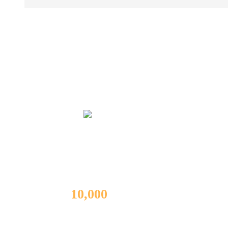
대표원장님 수술 경험과 노하우 배너 영
역
MIRAEBON
HOSPITAL
척추내시경 수술
10,000
례
이상
의
수술 경험과 노하우