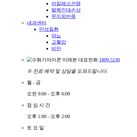
아킬레스건염
발목인대손상
무지외반증
내과센터
만성질환
당뇨
고혈압
비만
미래본 대표전화
1899.5230
※ 진료 예약 및 상담을 도와드립니다.
월
-
금
오전 9:00 - 오후 6:00
점
심
시
간
오후 1:00 - 오후 2:00
토
요
일