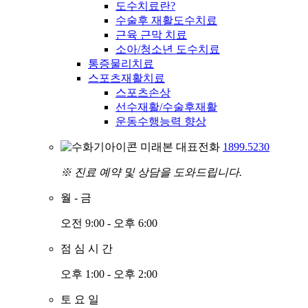
도수치료란?
수술후 재활도수치료
근육 근막 치료
소아/청소년 도수치료
통증물리치료
스포츠재활치료
스포츠손상
선수재활/수술후재활
운동수행능력 향상
미래본 대표전화
1899.5230
※ 진료 예약 및 상담을 도와드립니다.
월
-
금
오전 9:00 - 오후 6:00
점
심
시
간
오후 1:00 - 오후 2:00
토
요
일