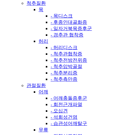
척추질환
목
- 목디스크
- 후종인대골화증
- 일자거북목증후군
- 경추관 협착증
허리
- 허리디스크
- 척추관협착증
- 척추전방전위증
- 척추압박골절
- 척추분리증
- 척추측만증
관절질환
어깨
- 어깨충돌증후군
- 회전근개파열
- 오십견
- 석회성건염
- 습관성어깨탈구
무릎