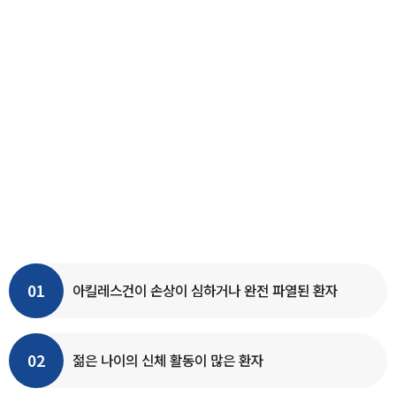
MIRAEBON
HOSPITAL
미래본병원 관절 수술치료
아킬레스건 봉합술
파열된 아킬레스건을 위, 아래로 힘줄에 강하고 흡수성이 있는 실을
이용해 각각​ 교차 관통하여 중간지점에서 매듭을 지어주는
수술입니다.​
01
아킬레스건이 손상이 심하거나 완전 파열된 환자
02
젊은 나이의 신체 활동이 많은 환자