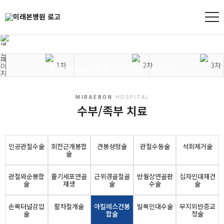
MIRAEBON
HOSPITAL
치료센터
환자의 아픔을 듣고 공감하는
미래본병원
치료센터
관절치료센터
수술적치료
MIRAEBON
HOSPITAL
수부/족부 치료
인공관절수술
회전근개봉합
견봉성형술
관절수동술
석회제거술
술
관절와순봉합
줄기세포연골
근위경골절골
반월상연골판
십자인대재건
술
재생
술
수술
술
손목터널감압
활차절개술
아킬레스건봉
발목인대수술
무지외반증교
술
합술
정술