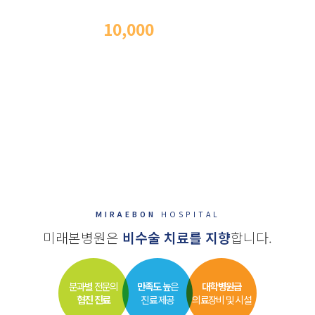
척추내시경 수술
10,000
례
이상
의
수술 경험과 노하우
김형석 대표원장은 20년 경력의 신경외과 전문의로 척추내시경 수술
경험과 노하우를 보유하고 있어 하나의 구멍만으로도 내시경 척추 수술이
가능합니다.
이로 인해 환자가 받을 수 있는 신체적 부담을 더욱 줄일 수 있고, 보다
빠른 회복이 가능하며 성공적인 수술 결과 및 사후관리를 기본으로
합니다.
MIRAEBON
HOSPITAL
미래본병원은
비수술 치료를 지향
합니다.
분과별 전문의
만족도
높은
대학병원급
협진 진료
진료 제공
의료장비 및 시설