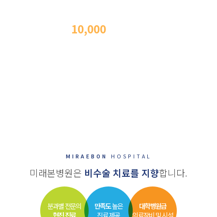
척추내시경 수술
10,000
례
이상
의
수술 경험과 노하우
김형석 대표원장은 20년 경력의 신경외과 전문의로 척추내시경 수술
경험과 노하우를 보유하고 있어 하나의 구멍만으로도 내시경 척추 수술이
가능합니다.
이로 인해 환자가 받을 수 있는 신체적 부담을 더욱 줄일 수 있고, 보다
빠른 회복이 가능하며 성공적인 수술 결과 및 사후관리를 기본으로
합니다.
MIRAEBON
HOSPITAL
미래본병원은
비수술 치료를 지향
합니다.
분과별 전문의
만족도
높은
대학병원급
협진 진료
진료 제공
의료장비 및 시설