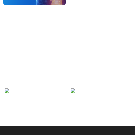
내시경치료
센터
스포츠재활
센터
최소한의 절개를 통해
신체의 밸런스와 기능을 측정하여
내시경을 삽입하여
의학적 치료 및 체계적인
통증의 원인을 제거하는 치료
재활프로그램을 통한 치료
자세히보기
자세히보기