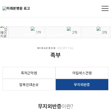
MIRAEBON
HOSPITAL
진료센터
환자의 아픔을 듣고 공감하는
미래본병원
진료센터
관절질환
족부
MIRAEBON
HOSPITAL
족부
족저근막염
아킬레스건염
발목인대손상
무지외반증
무지외반증
이란?