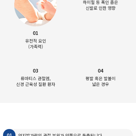
하이힐 등 폭인 좁은
신발로 인한 영향
01
유전적 요인
(가족력)
03
04
류마티스 관절염,
평발 혹은 발볼이
신경 근육성 질환 환자
넓은 경우
무지외반증의
증상
01
엄지발가락의 관절 부위가 안쪽으로 돌출됩니다.