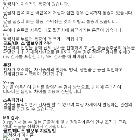
팔꿈치에 지속적인 통증이 있습니다.
02
팔꿈치 안쪽 혹은 바깥쪽에 저림과 심한 경우 손목까지 통증이 있습니다.
03
팔을 접었다 펴는 행동, 주먹쥐는 것이 어렵고 통증이 있습니다.
04
손이나 손목을 사용할 때도 팔꿈치에 화끈거리는 통증이 있습니다.
05
팔꿈치를 누르면 통증이 더 크게 느껴집니다.
골프/테니스 엘보우의
진단
전문의의 진찰을 통해 신체 검사를 진행하여 고관철 충돌증후군의 유무를
판별합니다.
신체검사만으로 판별되지 않는 경우 정확한 검사를 위해 X-
ray 검사를 포함한 CT, MRI 검사를 해 봐야합니다.
문진
환자가 호소하는 자각증세와 환자의 병력, 생활습관 등을 확인하고
신체검진을 시행하여 진단합니다.
X-ray
X선을 이용하여 인체를 촬영하는 검사 방법으로, 인체에 투과하여
나타나는 음영의 차이를 이용해 진단합니다.
초음파검사
관절을 움직이면서 검사를 할 수 있으며 특정 자세에서 발생하는 관절의
문제를 진단 할 수 있습니다.
MRI검사
X-ray에서 볼 수 없는 근골격계 및 신경혈관계통의 연부 조직과 근육,
인대, 연골을 정확하게 검사합니다.
골프/테니스 엘보우
치료방법