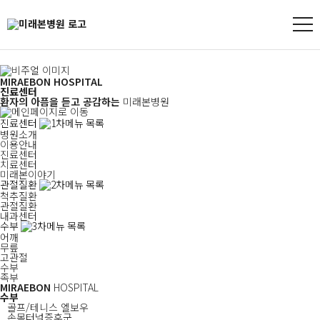
MIRAEBON
HOSPITAL
진료센터
환자의 아픔을 듣고 공감하는
미래본병원
진료센터
병원소개
이용안내
진료센터
치료센터
미래본이야기
관절질환
척추질환
관절질환
내과센터
수부
어깨
무릎
고관절
수부
족부
MIRAEBON
HOSPITAL
수부
골프/테니스 엘보우
손목터널증후군