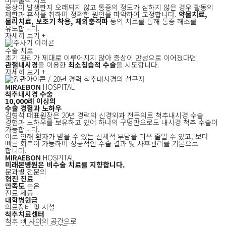
비수술적 치료
증상이 발생한지 오래되지 않고 통증의 정도가 심하지 않은 경우
활동의
제한과 휴식을 취하며 정확한 원인을 파악하여 교정합니다.
약물치료,
물리치료, 보조기 착용, 체외충격파
등의
치료를 통해 통증 해소를
유도합니다.
자세히 보기 +
수술 치료
초기 관리가 제대로 이루어지지 않아 증상이 만성으로 이어졌다면
관절내시경
을 이용한
최소침습적 수술
을 시도합니다.
자세히 보기 +
MIRAEBON
HOSPITAL
척추내시경 수술
10,000
례
이상
의
수술 경험과 노하우
김형석 대표원장은 20년 경력의 신경외과 전문의로 척추내시경 수술
경험과 노하우를 보유하고 있어 하나의 구멍만으로도 내시경 척추 수술이
가능합니다.
이로 인해 환자가 받을 수 있는 신체적 부담을 더욱 줄일 수 있고, 보다
빠른 회복이 가능하며 성공적인 수술 결과 및 사후관리를 기본으로
합니다.
MIRAEBON
HOSPITAL
미래본병원은
비수술 치료를 지향
합니다.
분과별 전문의
협진 진료
만족도
높은
진료 제공
대학병원급
의료장비 및 시설
척추치료
센터
척추 뼈 사이의 공간으로