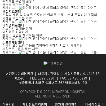
주사제를 주입해 염증과
통증을 줄이는 치료
자세히보기
관절치료
센터
조직의 재생 및 강화를 유도하는
약제를 손상 부분에 주입하여
조직의
재생을 촉진하는 치료
자세히보기
내시경치료
센터
최소한의 절개를 통해
내시경을 삽입하여
통증의 원인을 제거하는 치료
자세히보기
스포츠재활
센터
신체의 밸런스와 기능을 측정하여
의학적 치료 및 체계적인
재활프로그램을 통한 치료
자세히보기
병원명 : 미래본병원 | 대표자 : 김형석 | 사업자등록번호 : 148-13-
02595 | TEL. 1899-5230 | FAX. 02-420-5239 |
서울특별시 송파구 송파대로 562 웰리스타워 2층
COPYRIGHT © 2021 MIRAEBON HOSPITAL
ALL RIGHT RESERVED.
이용약관
개인정보처리방침
환자의 권리장전
비급여진료비