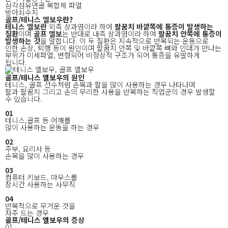
삼각섬유연골 복합체 파열
방아쇠수지
골프/테니스 엘보우
란?
테니스 엘보란
외측 상과염이라 하여
팔꿈치 바깥쪽에 통증이 발생하는
질환
이며
골프 엘보
는 반대로 내측 상과염이라 하여
팔꿈치 안쪽에 통증이
발생하는 것
을 말합니다.
이 두 질환은 지속적으로 반복되는 운동으로
인한 손상, 퇴행 등이 원인이며 팔꿈치 안쪽 및 바깥쪽 뼈와 인대가 만나는
부위가
미세파열, 변형되어 비정상적 구조가 되어 통증을 유발하게
됩니다.
골프/테니스 엘보우의
원인
테니스, 골프 선수처럼 손목과 팔을 많이 사용하는 경우 나타나며
팔과 팔꿈치 그리고 손의 무리한 사용을 반복하는 직업군의 경우 발생할
수 있습니다.​
01
테니스,골프 등 어깨를
많이 사용하는 운동을 하는 경우
02
주부, 요리사 등
손목을 많이 사용하는 경우
03
컴퓨터 키보드, 마우스를
장시간 사용하는 사무직
04
반복적으로 무거운 것을
자주 드는 경우
골프/테니스 엘보우의
증상
01