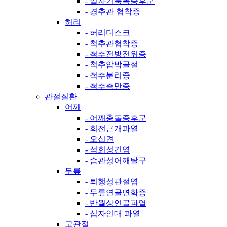
- 일자거북목증후군
- 경추관 협착증
허리
- 허리디스크
- 척추관협착증
- 척추전방전위증
- 척추압박골절
- 척추분리증
- 척추측만증
관절질환
어깨
- 어깨충돌증후군
- 회전근개파열
- 오십견
- 석회성건염
- 습관성어깨탈구
무릎
- 퇴행성관절염
- 무릎연골연화증
- 반월상연골파열
- 십자인대 파열
고관절