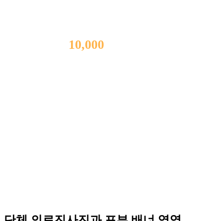
MIRAEBON
HOSPITAL
척추내시경 수술
10,000
례
이상
의
수술 경험과 노하우
김형석 대표원장은 20년 경력의 신경외과 전문의로 척추내시
경 수술 경험과 노하우를 보유하고 있어 하나의 구멍만으로도
내시경 척추 수술이 가능합니다.
이로 인해 환자가 받을 수 있는 신체적 부담을 더욱 줄일 수 있
고, 보다 빠른 회복이 가능하며 성공적인 수술 결과 및 사후관
리를 기본으로 합니다.
단체 의료진사진과 포부 배너 영역