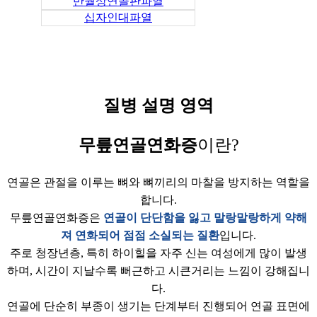
반월상연골판파열
십자인대파열
질병 설명 영역
무릎연골연화증
이란?
연골은 관절을 이루는 뼈와 뼈끼리의 마찰을 방지하는 역할을
합니다.
무릎연골연화증은
연골이 단단함을 잃고 말랑말랑하게 약해
져 연화되어 점점 소실되는 질환
입니다.
주로 청장년층, 특히 하이힐을 자주 신는 여성에게 많이 발생
하며, 시간이 지날수록 뻐근하고 시큰거리는 느낌이 강해집니
다.
연골에 단순히 부종이 생기는 단계부터 진행되어 연골 표면에