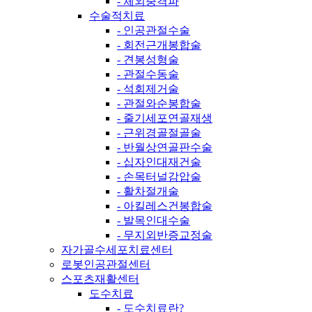
- 체외충격파
수술적치료
- 인공관절수술
- 회전근개봉합술
- 견봉성형술
- 관절수동술
- 석회제거술
- 관절와순봉합술
- 줄기세포연골재생
- 근위경골절골술
- 반월상연골판수술
- 십자인대재건술
- 손목터널감압술
- 활차절개술
- 아킬레스건봉합술
- 발목인대수술
- 무지외반증교정술
자가골수세포치료센터
로봇인공관절센터
스포츠재활센터
도수치료
- 도수치료란?