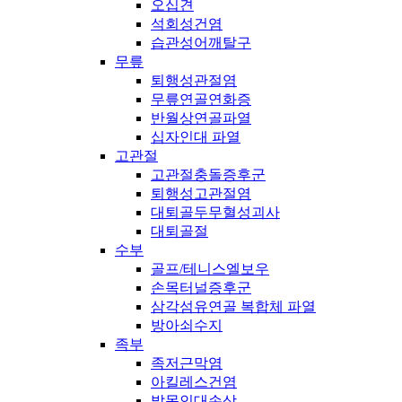
오십견
석회성건염
습관성어깨탈구
무릎
퇴행성관절염
무릎연골연화증
반월상연골파열
십자인대 파열
고관절
고관절충돌증후군
퇴행성고관절염
대퇴골두무혈성괴사
대퇴골절
수부
골프/테니스엘보우
손목터널증후군
삼각섬유연골 복합체 파열
방아쇠수지
족부
족저근막염
아킬레스건염
발목인대손상