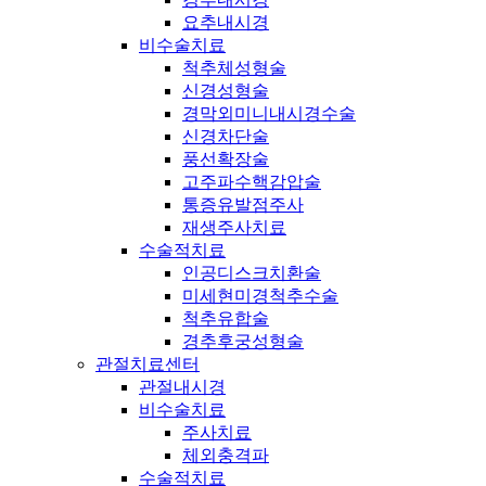
요추내시경
비수술치료
척추체성형술
신경성형술
경막외미니내시경수술
신경차단술
풍선확장술
고주파수핵감압술
통증유발점주사
재생주사치료
수술적치료
인공디스크치환술
미세현미경척추수술
척추유합술
경추후궁성형술
관절치료센터
관절내시경
비수술치료
주사치료
체외충격파
수술적치료