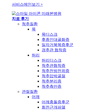
서비스메인보기
+
미래본병원
치료 후기
척추질환
목
목디스크
후종인대골화증
일자거북목증후군
경추관 협착증
허리
허리디스크
척추관협착증
척추전방전위증
척추압박골절
척추분리증
척추측만증
관절질환
어깨
어깨충돌증후군
회전근개파열