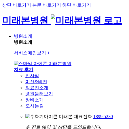
상단 바로가기
본문 바로가기
하단 바로가기
미래본병원
병원소개
병원소개
서비스메인보기
+
미래본병원
치료 후기
인사말
미션&비전
의료진소개
병원둘러보기
장비소개
오시는길
미래본 대표전화
1899.5230
※ 진료 예약 및 상담을 도와드립니다.