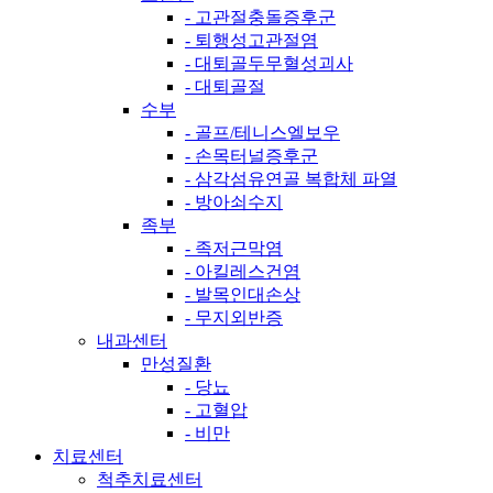
- 고관절충돌증후군
- 퇴행성고관절염
- 대퇴골두무혈성괴사
- 대퇴골절
수부
- 골프/테니스엘보우
- 손목터널증후군
- 삼각섬유연골 복합체 파열
- 방아쇠수지
족부
- 족저근막염
- 아킬레스건염
- 발목인대손상
- 무지외반증
내과센터
만성질환
- 당뇨
- 고혈압
- 비만
치료센터
척추치료센터