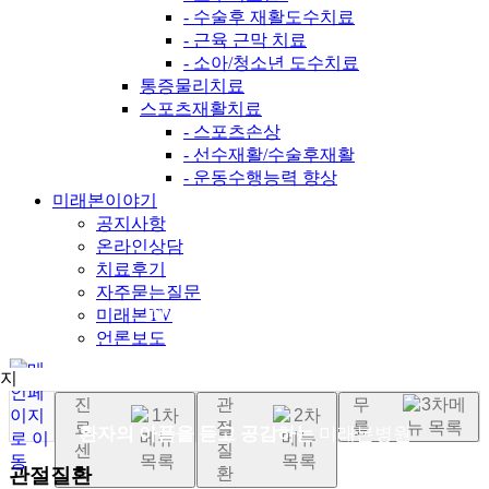
- 수술후 재활도수치료
- 근육 근막 치료
- 소아/청소년 도수치료
통증물리치료
스포츠재활치료
- 스포츠손상
- 선수재활/수술후재활
- 운동수행능력 향상
미래본이야기
공지사항
온라인상담
치료후기
자주묻는질문
미래본TV
MIRAEBON
HOSPITAL
언론보도
진료센터
진
관
무
료
절
릎
환자의 아픔을 듣고 공감하는
미래본병원
센
질
터
환
관절질환