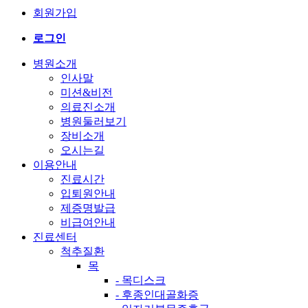
회원가입
로그인
병원소개
인사말
미션&비전
의료진소개
병원둘러보기
장비소개
오시는길
이용안내
진료시간
입퇴원안내
제증명발급
비급여안내
진료센터
척추질환
목
- 목디스크
- 후종인대골화증