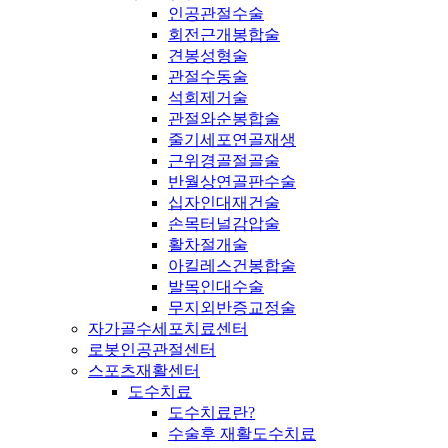
인공관절수술
회전근개봉합술
견봉성형술
관절수동술
석회제거술
관절와순봉합술
줄기세포연골재생
근위경골절골술
반월상연골판수술
십자인대재건술
손목터널감압술
활차절개술
아킬레스건봉합술
발목인대수술
무지외반증교정술
자가골수세포치료센터
로봇인공관절센터
스포츠재활센터
도수치료
도수치료란?
수술후 재활도수치료