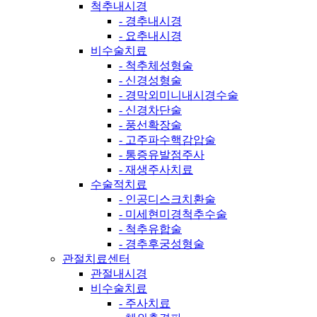
척추내시경
- 경추내시경
- 요추내시경
비수술치료
- 척추체성형술
- 신경성형술
- 경막외미니내시경수술
- 신경차단술
- 풍선확장술
- 고주파수핵감압술
- 통증유발점주사
- 재생주사치료
수술적치료
- 인공디스크치환술
- 미세현미경척추수술
- 척추유합술
- 경추후궁성형술
관절치료센터
관절내시경
비수술치료
- 주사치료