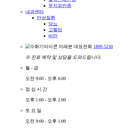
무지외반증
내과센터
만성질환
당뇨
고혈압
비만
미래본 대표전화
1899.5230
※ 진료 예약 및 상담을 도와드립니다.
월
-
금
오전 9:00 - 오후 6:00
점
심
시
간
오후 1:00 - 오후 2:00
토
요
일
오전 9:00 - 오후 1:00