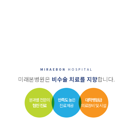
김형석 대표원장은 20년 경력의 신경외과 전문의로 척추내시경 수술
경험과 노하우를 보유하고 있어 하나의 구멍만으로도 내시경 척추 수술이
가능합니다.
이로 인해 환자가 받을 수 있는 신체적 부담을 더욱 줄일 수 있고, 보다
빠른 회복이 가능하며 성공적인 수술 결과 및 사후관리를 기본으로
합니다.
MIRAEBON
HOSPITAL
미래본병원은
비수술 치료를 지향
합니다.
분과별 전문의
만족도
높은
대학병원급
협진 진료
진료 제공
의료장비 및 시설