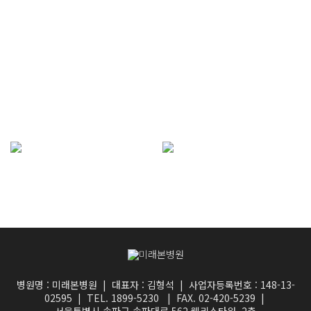
최소한의 절개를 통해
신체의 밸런스와 기능을 측정하여
내시경을 삽입하여
의학적 치료 및 체계적인
통증의 원인을 제거하는 치료
재활프로그램을 통한 치료
자세히보기
자세히보기
병원명 : 미래본병원 | 대표자 : 김형석 | 사업자등록번호 : 148-13-
02595 | TEL. 1899-5230 | FAX. 02-420-5239 |