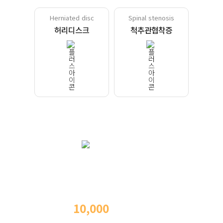
Herniated disc
Spinal stenosis
허리디스크
척추관협착증
MIRAEBON
HOSPITAL
척추내시경 수술
10,000
례
이상
의
수술 경험과 노하우