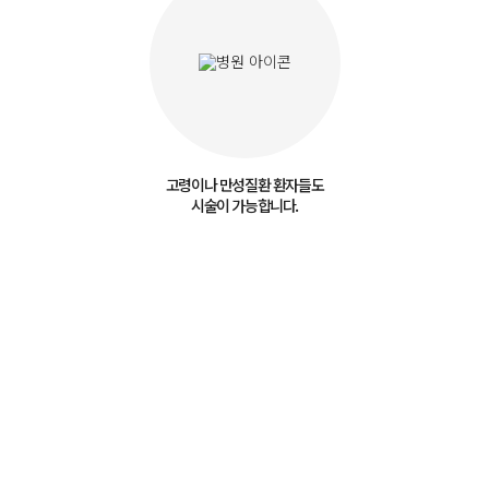
고령이나 만성질환 환자들도
시술이 가능합니다.
MIRAEBON
HOSPITAL
미래본병원 내시경치료센터
요추내시경