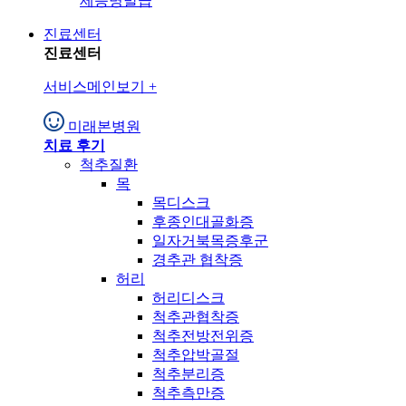
제증명발급
진료센터
진료센터
서비스메인보기
+
미래본병원
치료 후기
척추질환
목
목디스크
후종인대골화증
일자거북목증후군
경추관 협착증
허리
허리디스크
척추관협착증
척추전방전위증
척추압박골절
척추분리증
척추측만증