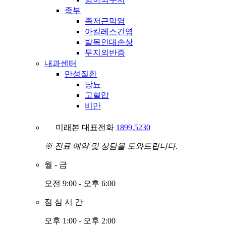
족부
족저근막염
아킬레스건염
발목인대손상
무지외반증
내과센터
만성질환
당뇨
고혈압
비만
미래본 대표전화
1899.5230
※ 진료 예약 및 상담을 도와드립니다.
월
-
금
오전 9:00 - 오후 6:00
점
심
시
간
오후 1:00 - 오후 2:00