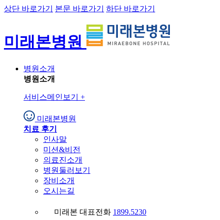
상단 바로가기
본문 바로가기
하단 바로가기
미래본병원
병원소개
병원소개
서비스메인보기
+
미래본병원
치료 후기
인사말
미션&비전
의료진소개
병원둘러보기
장비소개
오시는길
미래본 대표전화
1899.5230