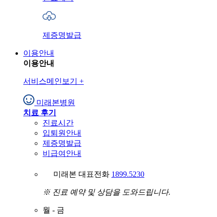
제증명발급
이용안내
이용안내
서비스메인보기
+
미래본병원
치료 후기
진료시간
입퇴원안내
제증명발급
비급여안내
미래본 대표전화
1899.5230
※ 진료 예약 및 상담을 도와드립니다.
월
-
금