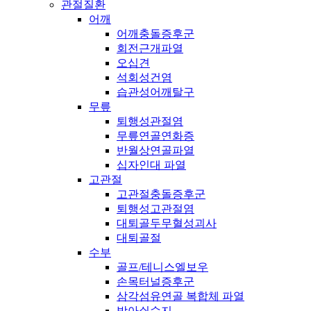
관절질환
어깨
어깨충돌증후군
회전근개파열
오십견
석회성건염
습관성어깨탈구
무릎
퇴행성관절염
무릎연골연화증
반월상연골파열
십자인대 파열
고관절
고관절충돌증후군
퇴행성고관절염
대퇴골두무혈성괴사
대퇴골절
수부
골프/테니스엘보우
손목터널증후군
삼각섬유연골 복합체 파열
방아쇠수지