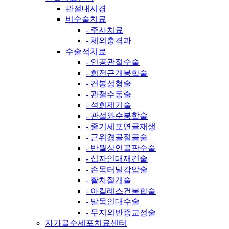
관절내시경
비수술치료
- 주사치료
- 체외충격파
수술적치료
- 인공관절수술
- 회전근개봉합술
- 견봉성형술
- 관절수동술
- 석회제거술
- 관절와순봉합술
- 줄기세포연골재생
- 근위경골절골술
- 반월상연골판수술
- 십자인대재건술
- 손목터널감압술
- 활차절개술
- 아킬레스건봉합술
- 발목인대수술
- 무지외반증교정술
자가골수세포치료센터