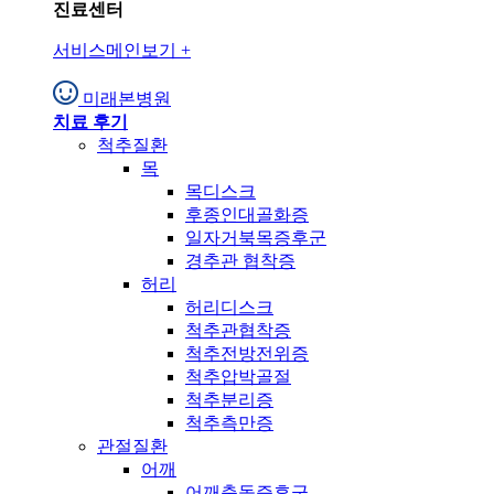
진료센터
서비스메인보기
+
미래본병원
치료 후기
척추질환
목
목디스크
후종인대골화증
일자거북목증후군
경추관 협착증
허리
허리디스크
척추관협착증
척추전방전위증
척추압박골절
척추분리증
척추측만증
관절질환
어깨
어깨충돌증후군