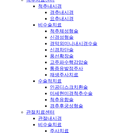
척추내시경
경추내시경
요추내시경
비수술치료
척추체성형술
신경성형술
경막외미니내시경수술
신경차단술
풍선확장술
고주파수핵감압술
통증유발점주사
재생주사치료
수술적치료
인공디스크치환술
미세현미경척추수술
척추유합술
경추후궁성형술
관절치료센터
관절내시경
비수술치료
주사치료