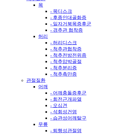
목
- 목디스크
- 후종인대골화증
- 일자거북목증후군
- 경추관 협착증
허리
- 허리디스크
- 척추관협착증
- 척추전방전위증
- 척추압박골절
- 척추분리증
- 척추측만증
관절질환
어깨
- 어깨충돌증후군
- 회전근개파열
- 오십견
- 석회성건염
- 습관성어깨탈구
무릎
- 퇴행성관절염