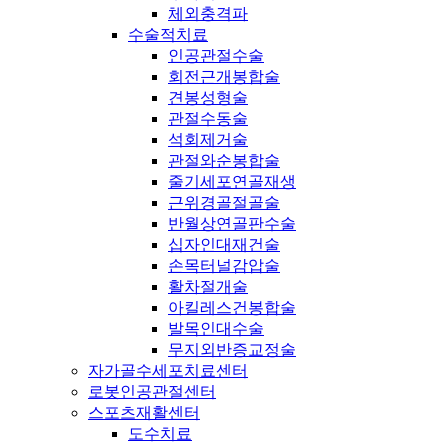
체외충격파
수술적치료
인공관절수술
회전근개봉합술
견봉성형술
관절수동술
석회제거술
관절와순봉합술
줄기세포연골재생
근위경골절골술
반월상연골판수술
십자인대재건술
손목터널감압술
활차절개술
아킬레스건봉합술
발목인대수술
무지외반증교정술
자가골수세포치료센터
로봇인공관절센터
스포츠재활센터
도수치료