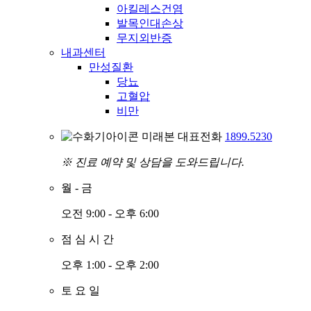
아킬레스건염
발목인대손상
무지외반증
내과센터
만성질환
당뇨
고혈압
비만
미래본 대표전화
1899.5230
※ 진료 예약 및 상담을 도와드립니다.
월
-
금
오전 9:00 - 오후 6:00
점
심
시
간
오후 1:00 - 오후 2:00
토
요
일