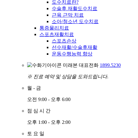
도수치료란?
수술후 재활도수치료
근육 근막 치료
소아/청소년 도수치료
통증물리치료
스포츠재활치료
스포츠손상
선수재활/수술후재활
운동수행능력 향상
미래본 대표전화
1899.5230
※ 진료 예약 및 상담을 도와드립니다.
월
-
금
오전 9:00 - 오후 6:00
점
심
시
간
오후 1:00 - 오후 2:00
토
요
일