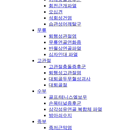
회전근개파열
오십견
석회성건염
습관성어깨탈구
무릎
퇴행성관절염
무릎연골연화증
반월상연골파열
십자인대 파열
고관절
고관절충돌증후군
퇴행성고관절염
대퇴골두무혈성괴사
대퇴골절
수부
골프/테니스엘보우
손목터널증후군
삼각섬유연골 복합체 파열
방아쇠수지
족부
족저근막염