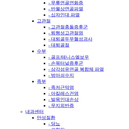
- 무릎연골연화증
- 반월상연골파열
- 십자인대 파열
고관절
- 고관절충돌증후군
- 퇴행성고관절염
- 대퇴골두무혈성괴사
- 대퇴골절
수부
- 골프/테니스엘보우
- 손목터널증후군
- 삼각섬유연골 복합체 파열
- 방아쇠수지
족부
- 족저근막염
- 아킬레스건염
- 발목인대손상
- 무지외반증
내과센터
만성질환
- 당뇨