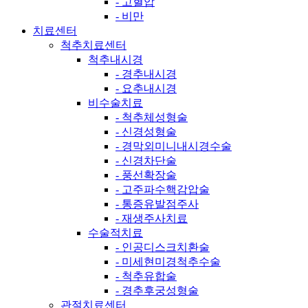
- 고혈압
- 비만
치료센터
척추치료센터
척추내시경
- 경추내시경
- 요추내시경
비수술치료
- 척추체성형술
- 신경성형술
- 경막외미니내시경수술
- 신경차단술
- 풍선확장술
- 고주파수핵감압술
- 통증유발점주사
- 재생주사치료
수술적치료
- 인공디스크치환술
- 미세현미경척추수술
- 척추유합술
- 경추후궁성형술
관절치료센터