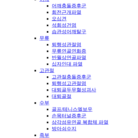
어깨충돌증후군
회전근개파열
오십견
석회성건염
습관성어깨탈구
무릎
퇴행성관절염
무릎연골연화증
반월상연골파열
십자인대 파열
고관절
고관절충돌증후군
퇴행성고관절염
대퇴골두무혈성괴사
대퇴골절
수부
골프/테니스엘보우
손목터널증후군
삼각섬유연골 복합체 파열
방아쇠수지
족부