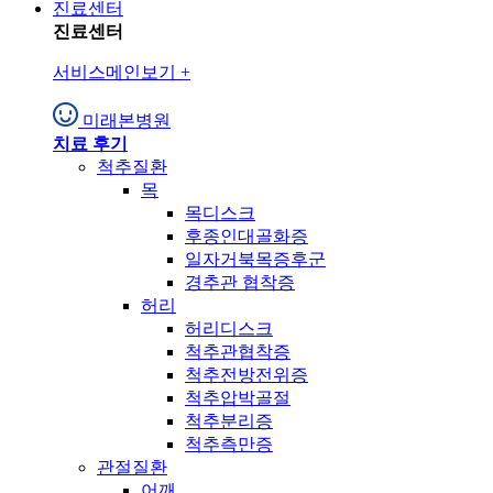
진료센터
진료센터
서비스메인보기
+
미래본병원
치료 후기
척추질환
목
목디스크
후종인대골화증
일자거북목증후군
경추관 협착증
허리
허리디스크
척추관협착증
척추전방전위증
척추압박골절
척추분리증
척추측만증
관절질환
어깨