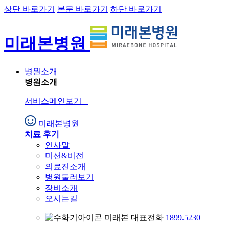
상단 바로가기
본문 바로가기
하단 바로가기
미래본병원
병원소개
병원소개
서비스메인보기
+
미래본병원
치료 후기
인사말
미션&비전
의료진소개
병원둘러보기
장비소개
오시는길
미래본 대표전화
1899.5230