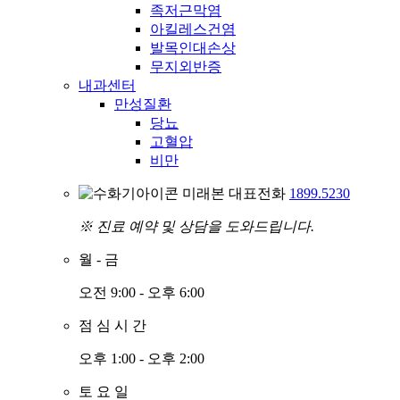
족저근막염
아킬레스건염
발목인대손상
무지외반증
내과센터
만성질환
당뇨
고혈압
비만
미래본 대표전화
1899.5230
※ 진료 예약 및 상담을 도와드립니다.
월
-
금
오전 9:00 - 오후 6:00
점
심
시
간
오후 1:00 - 오후 2:00
토
요
일