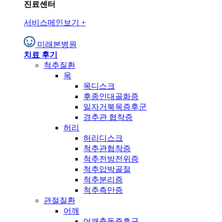
진료센터
서비스메인보기
+
미래본병원
치료 후기
척추질환
목
목디스크
후종인대골화증
일자거북목증후군
경추관 협착증
허리
허리디스크
척추관협착증
척추전방전위증
척추압박골절
척추분리증
척추측만증
관절질환
어깨
어깨충돌증후군