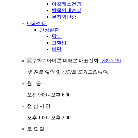
아킬레스건염
발목인대손상
무지외반증
내과센터
만성질환
당뇨
고혈압
비만
미래본 대표전화
1899.5230
※ 진료 예약 및 상담을 도와드립니다.
월
-
금
오전 9:00 - 오후 6:00
점
심
시
간
오후 1:00 - 오후 2:00
토
요
일