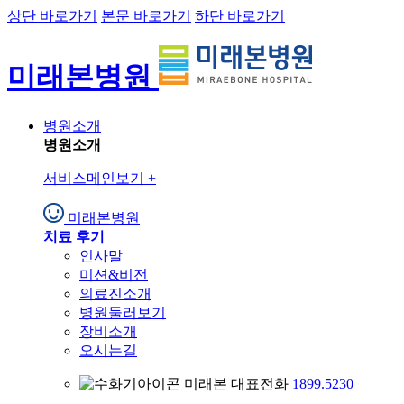
상단 바로가기
본문 바로가기
하단 바로가기
미래본병원
병원소개
병원소개
서비스메인보기
+
미래본병원
치료 후기
인사말
미션&비전
의료진소개
병원둘러보기
장비소개
오시는길
미래본 대표전화
1899.5230