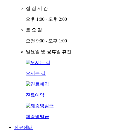
점
심
시
간
오후 1:00 - 오후 2:00
토
요
일
오전 9:00 - 오후 1:00
일요일 및 공휴일 휴진
오시는 길
진료예약
제증명발급
진료센터