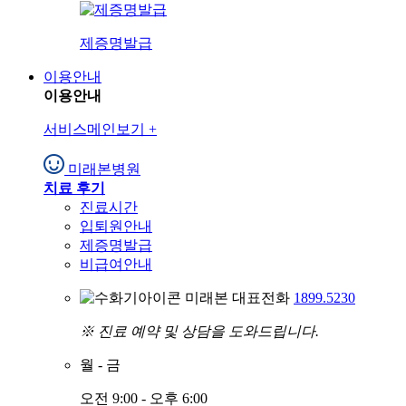
제증명발급
이용안내
이용안내
서비스메인보기
+
미래본병원
치료 후기
진료시간
입퇴원안내
제증명발급
비급여안내
미래본 대표전화
1899.5230
※ 진료 예약 및 상담을 도와드립니다.
월
-
금
오전 9:00 - 오후 6:00