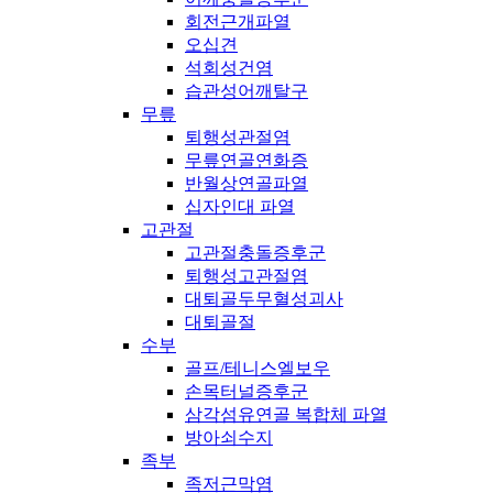
회전근개파열
오십견
석회성건염
습관성어깨탈구
무릎
퇴행성관절염
무릎연골연화증
반월상연골파열
십자인대 파열
고관절
고관절충돌증후군
퇴행성고관절염
대퇴골두무혈성괴사
대퇴골절
수부
골프/테니스엘보우
손목터널증후군
삼각섬유연골 복합체 파열
방아쇠수지
족부
족저근막염