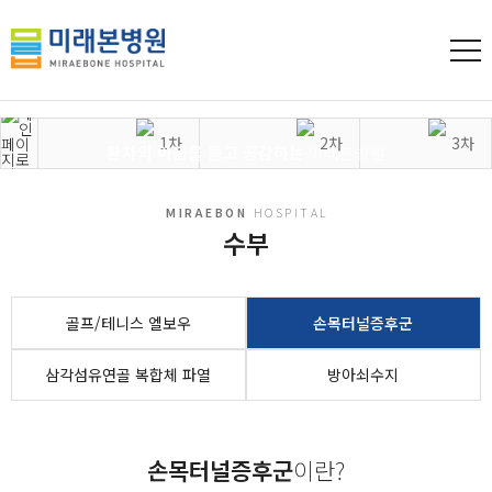
MIRAEBON
HOSPITAL
진료센터
환자의 아픔을 듣고 공감하는
미래본병원
진료센터
관절질환
수부
MIRAEBON
HOSPITAL
수부
골프/테니스 엘보우
손목터널증후군
삼각섬유연골 복합체 파열
방아쇠수지
손목터널증후군
이란?