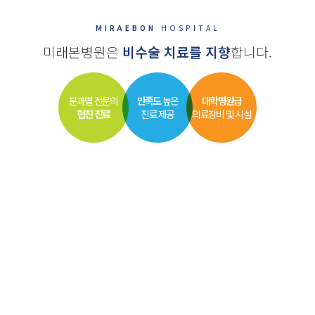
MIRAEBON
HOSPITAL
미래본병원은
비수술 치료를 지향
합니다.
분과별 전문의
만족도
높은
대학병원급
협진 진료
진료 제공
의료장비 및 시설
척추치료
센터
관절치료
센터
척추 뼈 사이의 공간으로
조직의 재생 및 강화를 유도하는
주사제를 주입해 염증과
약제를 손상 부분에 주입하여
통증을 줄이는 치료
조직의 재생을 촉진하는 치료