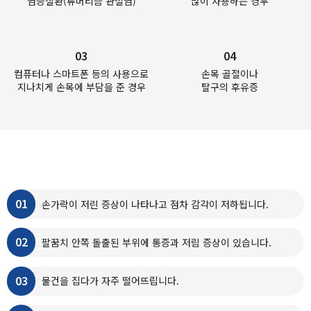
염증질환(류머티즘 관절염)
많이 사용하는 경우
03
04
컴퓨터나 스마트폰 등의 사용으로
손목 골절이나
지나치게 손목에 부담을 준 경우
탈구의 후유증
손목터널증후군의
증상
01
손가락이 저린 증상이 나타나고 점차 감각이 저하됩니다.
02
팔꿈치 안쪽 돌출된 부위에 통증과 저림 증상이 있습니다.
03
물건을 집다가 자주 떨어뜨립니다.