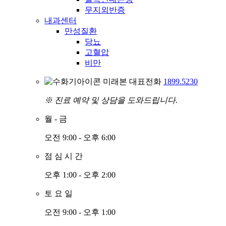
무지외반증
내과센터
만성질환
당뇨
고혈압
비만
미래본 대표전화
1899.5230
※ 진료 예약 및 상담을 도와드립니다.
월
-
금
오전 9:00 - 오후 6:00
점
심
시
간
오후 1:00 - 오후 2:00
토
요
일
오전 9:00 - 오후 1:00