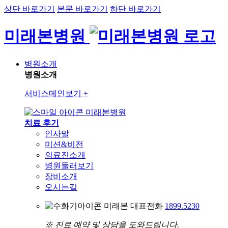
상단 바로가기
본문 바로가기
하단 바로가기
미래본병원
병원소개
병원소개
서비스메인보기
+
미래본병원
치료 후기
인사말
미션&비전
의료진소개
병원둘러보기
장비소개
오시는길
미래본 대표전화
1899.5230
※ 진료 예약 및 상담을 도와드립니다.