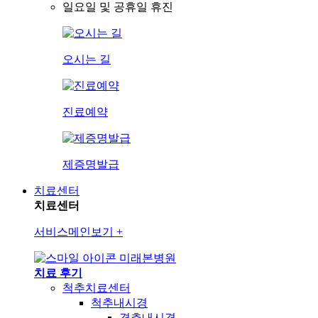
일요일 및 공휴일 휴진
오시는 길
진료예약
제증명발급
치료센터
치료센터
서비스메인보기
+
미래본병원
치료 후기
척추치료센터
척추내시경
경추내시경