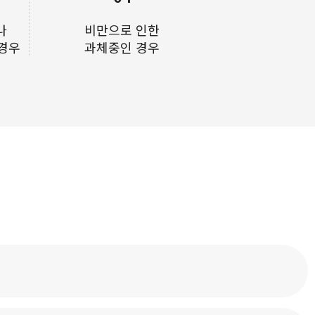
나
비만으로 인한
 경우
과체중인 경우
의
증상