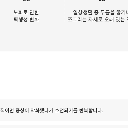
노화로 인한
일상생활 중 무릎을 꿇거
퇴행성 변화
쪼그리는 자세로 오래 있는
무릎연골연화증
직이면 증상이 악화됐다가 호전되기를 반복합니다.