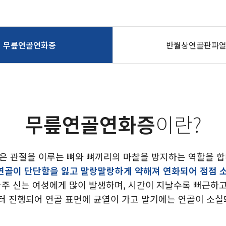
무릎연골연화증
반월상연골판파
무릎연골연화증
이란?
은 관절을 이루는 뼈와 뼈끼리의 마찰을 방지하는 역할을 합
연골이 단단함을 잃고 말랑말랑하게 약해져 연화되어 점점 
자주 신는 여성에게 많이 발생하며, 시간이 지날수록 뻐근하
 진행되어 연골 표면에 균열이 가고 말기에는 연골이 소실돼