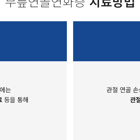
무릎연골연화증
치료방법
기에는
관절 연골 손
료
등을 통해
관