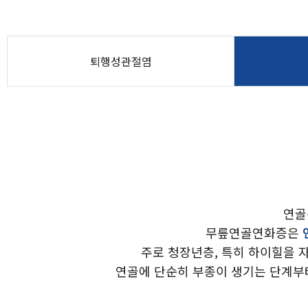
퇴행성관절염
연골
무릎연골연화증은
주로 청장년층, 특히 하이힐을 
연골에 단순히 부종이 생기는 단계부터