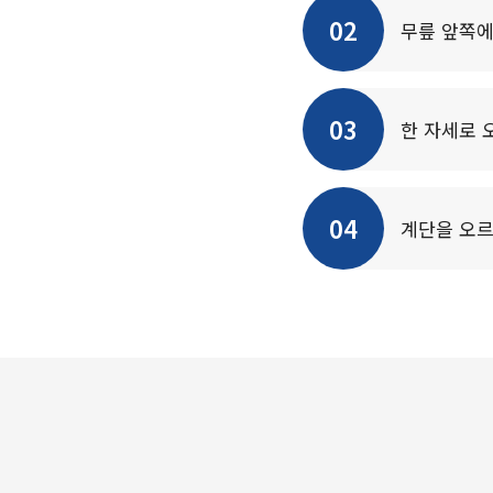
02
무릎 앞쪽에
03
한 자세로 
04
계단을 오르