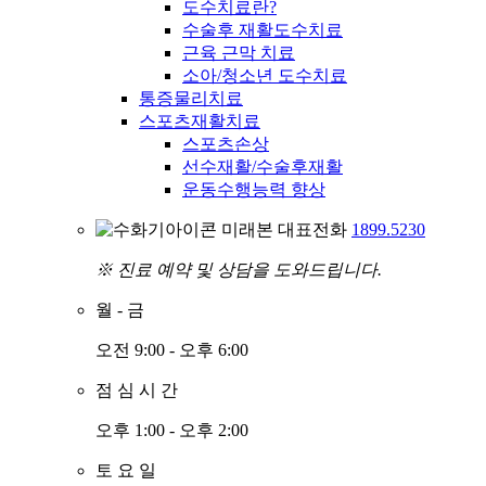
도수치료란?
수술후 재활도수치료
근육 근막 치료
소아/청소년 도수치료
통증물리치료
스포츠재활치료
스포츠손상
선수재활/수술후재활
운동수행능력 향상
미래본 대표전화
1899.5230
※ 진료 예약 및 상담을 도와드립니다.
월
-
금
오전 9:00 - 오후 6:00
점
심
시
간
오후 1:00 - 오후 2:00
토
요
일