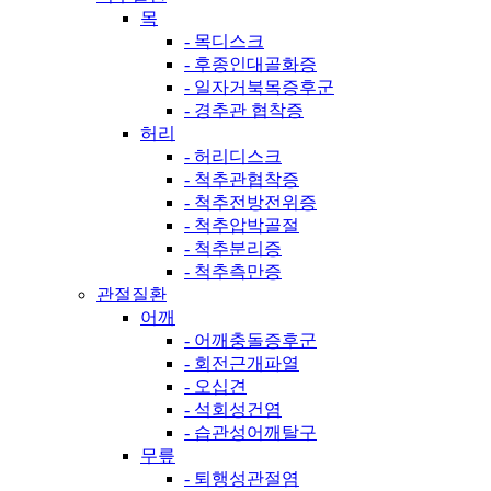
목
- 목디스크
- 후종인대골화증
- 일자거북목증후군
- 경추관 협착증
허리
- 허리디스크
- 척추관협착증
- 척추전방전위증
- 척추압박골절
- 척추분리증
- 척추측만증
관절질환
어깨
- 어깨충돌증후군
- 회전근개파열
- 오십견
- 석회성건염
- 습관성어깨탈구
무릎
- 퇴행성관절염