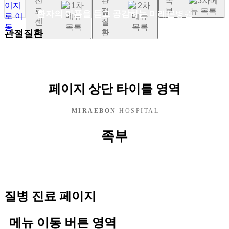
진
관
족
료
절
부
환자의 아픔을 듣고 공감하는
미래본병원
센
질
터
환
관절질환
페이지 상단 타이틀 영역
MIRAEBON
HOSPITAL
족부
질병 진료 페이지
메뉴 이동 버튼 영역