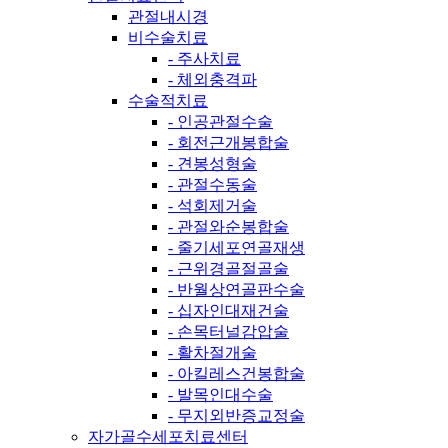
관절내시경
비수술치료
- 주사치료
- 체외충격파
수술적치료
- 인공관절수술
- 회전근개봉합술
- 견봉성형술
- 관절수동술
- 석회제거술
- 관절와순봉합술
- 줄기세포연골재생
- 근위경골절골술
- 반월상연골판수술
- 십자인대재건술
- 손목터널감압술
- 활차절개술
- 아킬레스건봉합술
- 발목인대수술
- 무지외반증교정술
자가골수세포치료센터