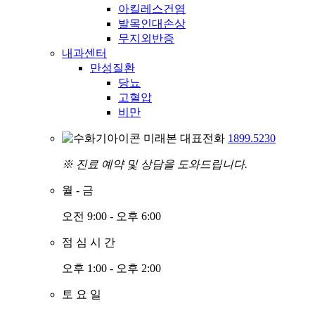
아킬레스건염
발목인대손상
무지외반증
내과센터
만성질환
당뇨
고혈압
비만
미래본 대표전화
1899.5230
※ 진료 예약 및 상담을 도와드립니다.
월
-
금
오전 9:00 - 오후 6:00
점
심
시
간
오후 1:00 - 오후 2:00
토
요
일