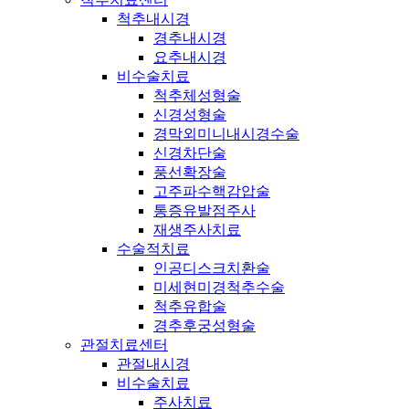
척추내시경
경추내시경
요추내시경
비수술치료
척추체성형술
신경성형술
경막외미니내시경수술
신경차단술
풍선확장술
고주파수핵감압술
통증유발점주사
재생주사치료
수술적치료
인공디스크치환술
미세현미경척추수술
척추유합술
경추후궁성형술
관절치료센터
관절내시경
비수술치료
주사치료