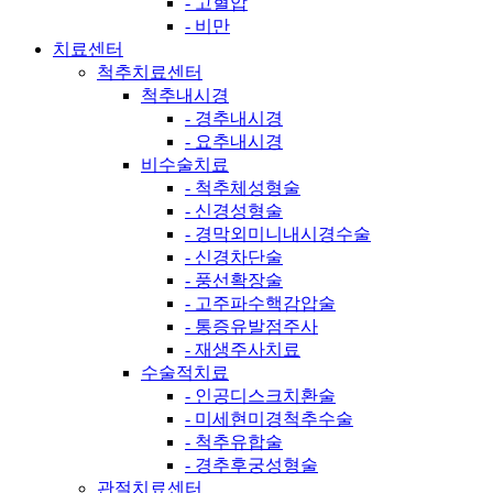
- 고혈압
- 비만
치료센터
척추치료센터
척추내시경
- 경추내시경
- 요추내시경
비수술치료
- 척추체성형술
- 신경성형술
- 경막외미니내시경수술
- 신경차단술
- 풍선확장술
- 고주파수핵감압술
- 통증유발점주사
- 재생주사치료
수술적치료
- 인공디스크치환술
- 미세현미경척추수술
- 척추유합술
- 경추후궁성형술
관절치료센터