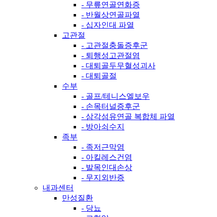
- 무릎연골연화증
- 반월상연골파열
- 십자인대 파열
고관절
- 고관절충돌증후군
- 퇴행성고관절염
- 대퇴골두무혈성괴사
- 대퇴골절
수부
- 골프/테니스엘보우
- 손목터널증후군
- 삼각섬유연골 복합체 파열
- 방아쇠수지
족부
- 족저근막염
- 아킬레스건염
- 발목인대손상
- 무지외반증
내과센터
만성질환
- 당뇨