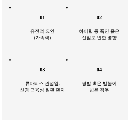
01
02
유전적 요인
하이힐 등 폭인 좁은
(가족력)
신발로 인한 영향
03
04
류마티스 관절염,
평발 혹은 발볼이
신경 근육성 질환 환자
넓은 경우