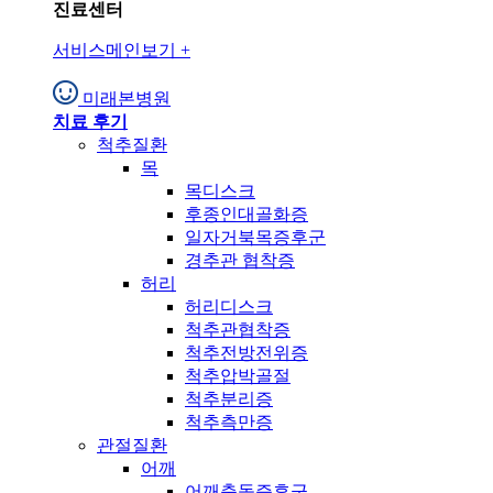
진료센터
서비스메인보기
+
미래본병원
치료 후기
척추질환
목
목디스크
후종인대골화증
일자거북목증후군
경추관 협착증
허리
허리디스크
척추관협착증
척추전방전위증
척추압박골절
척추분리증
척추측만증
관절질환
어깨
어깨충돌증후군