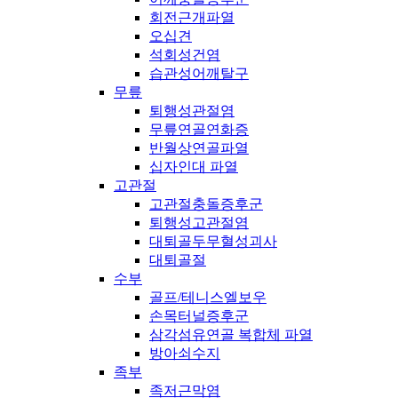
회전근개파열
오십견
석회성건염
습관성어깨탈구
무릎
퇴행성관절염
무릎연골연화증
반월상연골파열
십자인대 파열
고관절
고관절충돌증후군
퇴행성고관절염
대퇴골두무혈성괴사
대퇴골절
수부
골프/테니스엘보우
손목터널증후군
삼각섬유연골 복합체 파열
방아쇠수지
족부
족저근막염