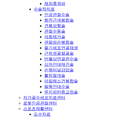
체외충격파
수술적치료
인공관절수술
회전근개봉합술
견봉성형술
관절수동술
석회제거술
관절와순봉합술
줄기세포연골재생
근위경골절골술
반월상연골판수술
십자인대재건술
손목터널감압술
활차절개술
아킬레스건봉합술
발목인대수술
무지외반증교정술
자가골수세포치료센터
로봇인공관절센터
스포츠재활센터
도수치료