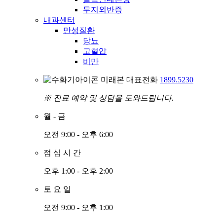
무지외반증
내과센터
만성질환
당뇨
고혈압
비만
미래본 대표전화
1899.5230
※ 진료 예약 및 상담을 도와드립니다.
월
-
금
오전 9:00 - 오후 6:00
점
심
시
간
오후 1:00 - 오후 2:00
토
요
일
오전 9:00 - 오후 1:00