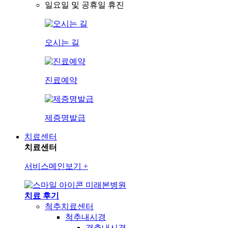
일요일 및 공휴일 휴진
오시는 길
진료예약
제증명발급
치료센터
치료센터
서비스메인보기
+
미래본병원
치료 후기
척추치료센터
척추내시경
경추내시경