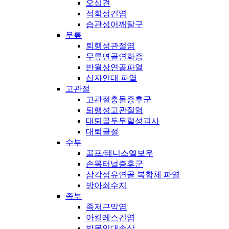
오십견
석회성건염
습관성어깨탈구
무릎
퇴행성관절염
무릎연골연화증
반월상연골파열
십자인대 파열
고관절
고관절충돌증후군
퇴행성고관절염
대퇴골두무혈성괴사
대퇴골절
수부
골프/테니스엘보우
손목터널증후군
삼각섬유연골 복합체 파열
방아쇠수지
족부
족저근막염
아킬레스건염
발목인대손상