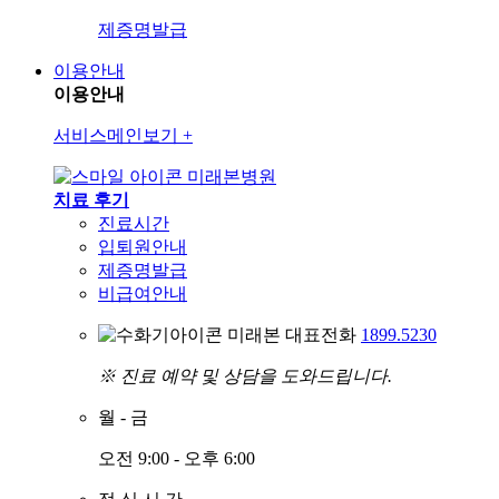
제증명발급
이용안내
이용안내
서비스메인보기
+
미래본병원
치료 후기
진료시간
입퇴원안내
제증명발급
비급여안내
미래본 대표전화
1899.5230
※ 진료 예약 및 상담을 도와드립니다.
월
-
금
오전 9:00 - 오후 6:00