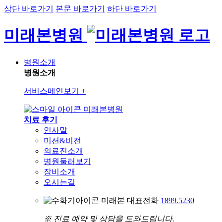
상단 바로가기
본문 바로가기
하단 바로가기
미래본병원
병원소개
병원소개
서비스메인보기
+
미래본병원
치료 후기
인사말
미션&비전
의료진소개
병원둘러보기
장비소개
오시는길
미래본 대표전화
1899.5230
※ 진료 예약 및 상담을 도와드립니다.