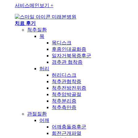
서비스메인보기
+
미래본병원
치료 후기
척추질환
목
목디스크
후종인대골화증
일자거북목증후군
경추관 협착증
허리
허리디스크
척추관협착증
척추전방전위증
척추압박골절
척추분리증
척추측만증
관절질환
어깨
어깨충돌증후군
회전근개파열