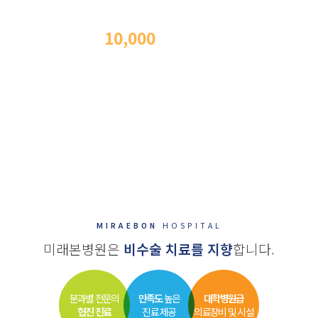
척추내시경 수술
10,000
례
이상
의
수술 경험과 노하우
김형석 대표원장은 20년 경력의 신경외과 전문의로 척추내시경 수술
경험과 노하우를 보유하고 있어 하나의 구멍만으로도 내시경 척추 수술이
가능합니다.
이로 인해 환자가 받을 수 있는 신체적 부담을 더욱 줄일 수 있고, 보다
빠른 회복이 가능하며 성공적인 수술 결과 및 사후관리를 기본으로
합니다.
MIRAEBON
HOSPITAL
미래본병원은
비수술 치료를 지향
합니다.
분과별 전문의
만족도
높은
대학병원급
협진 진료
진료 제공
의료장비 및 시설