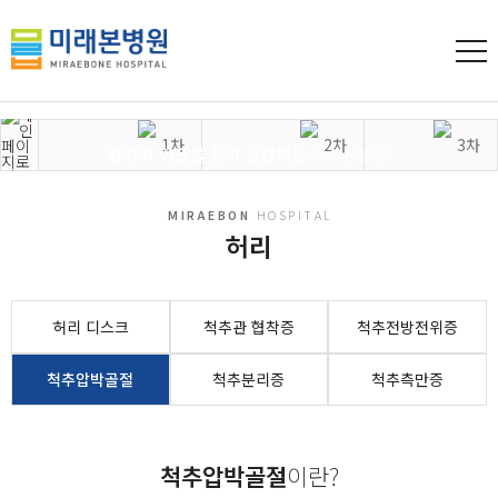
MIRAEBON
HOSPITAL
진료센터
환자의 아픔을 듣고 공감하는
미래본병원
진료센터
척추질환
허리
MIRAEBON
HOSPITAL
허리
허리 디스크
척추관 협착증
척추전방전위증
척추압박골절
척추분리증
척추측만증
척추압박골절
이란?