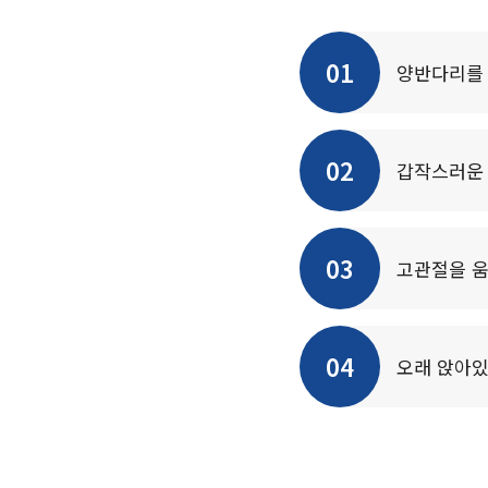
01
양반다리를 
02
갑작스러운 
03
고관절을 움
04
오래 앉아있