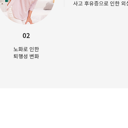
사고 후유증으로 인한 외
02
노화로 인한
퇴행성 변화
고관절충돌증후