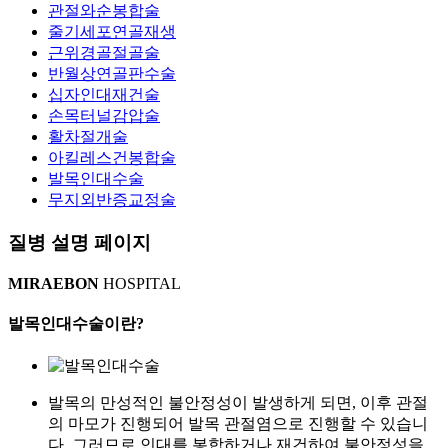
관절와순봉합술
줄기세포연골재생
근위경골절골술
반월상연골판수술
십자인대재건술
손목터널감압술
활차절개술
아킬레스건봉합술
발목인대수술
무지외반증교정술
질병 설명 페이지
MIRAEBON
HOSPITAL
발목인대수술
이란?
발목의 만성적인 불안정성이 발생하게 되면, 이후 관절
의 마모가 진행되어 발목 관절염으로 진행할 수 있습니
다. 그러므로 인대를 봉합하거나 재건하여 불안정성을