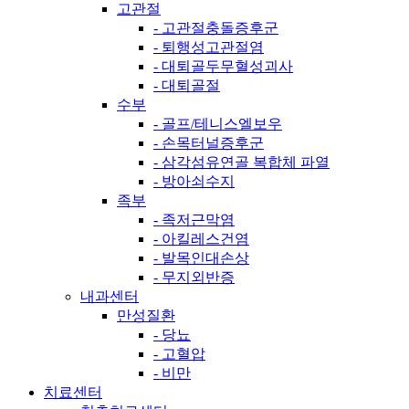
고관절
- 고관절충돌증후군
- 퇴행성고관절염
- 대퇴골두무혈성괴사
- 대퇴골절
수부
- 골프/테니스엘보우
- 손목터널증후군
- 삼각섬유연골 복합체 파열
- 방아쇠수지
족부
- 족저근막염
- 아킬레스건염
- 발목인대손상
- 무지외반증
내과센터
만성질환
- 당뇨
- 고혈압
- 비만
치료센터