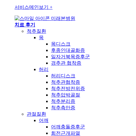
서비스메인보기
+
미래본병원
치료 후기
척추질환
목
목디스크
후종인대골화증
일자거북목증후군
경추관 협착증
허리
허리디스크
척추관협착증
척추전방전위증
척추압박골절
척추분리증
척추측만증
관절질환
어깨
어깨충돌증후군
회전근개파열