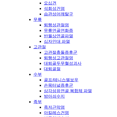
오십견
석회성건염
습관성어깨탈구
무릎
퇴행성관절염
무릎연골연화증
반월상연골파열
십자인대 파열
고관절
고관절충돌증후군
퇴행성고관절염
대퇴골두무혈성괴사
대퇴골절
수부
골프/테니스엘보우
손목터널증후군
삼각섬유연골 복합체 파열
방아쇠수지
족부
족저근막염
아킬레스건염