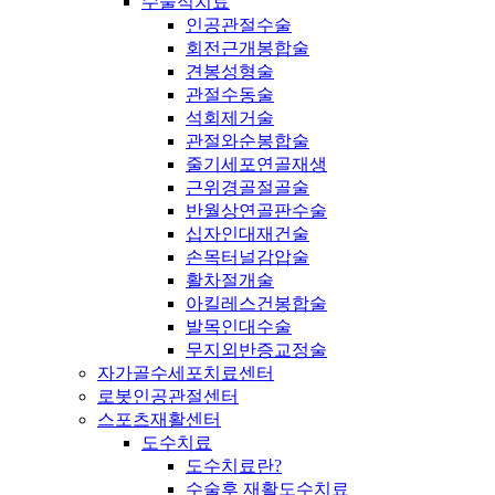
수술적치료
인공관절수술
회전근개봉합술
견봉성형술
관절수동술
석회제거술
관절와순봉합술
줄기세포연골재생
근위경골절골술
반월상연골판수술
십자인대재건술
손목터널감압술
활차절개술
아킬레스건봉합술
발목인대수술
무지외반증교정술
자가골수세포치료센터
로봇인공관절센터
스포츠재활센터
도수치료
도수치료란?
수술후 재활도수치료