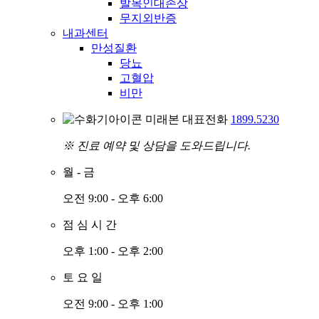
발목인대손상
무지외반증
내과센터
만성질환
당뇨
고혈압
비만
미래본 대표전화
1899.5230
※ 진료 예약 및 상담을 도와드립니다.
월
-
금
오전 9:00 - 오후 6:00
점
심
시
간
오후 1:00 - 오후 2:00
토
요
일
오전 9:00 - 오후 1:00