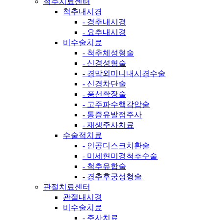
척추치료센터
척추내시경
- 경추내시경
- 요추내시경
비수술치료
- 척추체성형술
- 신경성형술
- 경막외미니내시경수술
- 신경차단술
- 풍선확장술
- 고주파수핵감압술
- 통증유발점주사
- 재생주사치료
수술적치료
- 인공디스크치환술
- 미세현미경척추수술
- 척추유합술
- 경추후궁성형술
관절치료센터
관절내시경
비수술치료
- 주사치료