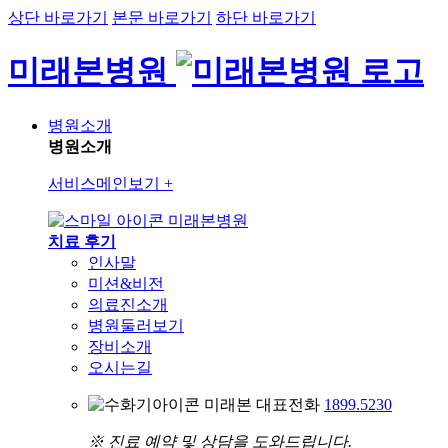
상단 바로가기
본문 바로가기
하단 바로가기
미래본병원
병원소개
병원소개
서비스메인보기
+
미래본병원
치료 후기
인사말
미션&비전
의료진소개
병원둘러보기
장비소개
오시는길
미래본 대표전화
1899.5230
※ 진료 예약 및 상담을 도와드립니다.