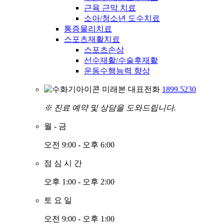
근육 근막 치료
소아/청소년 도수치료
통증물리치료
스포츠재활치료
스포츠손상
선수재활/수술후재활
운동수행능력 향상
미래본 대표전화
1899.5230
※ 진료 예약 및 상담을 도와드립니다.
월
-
금
오전 9:00 - 오후 6:00
점
심
시
간
오후 1:00 - 오후 2:00
토
요
일
오전 9:00 - 오후 1:00