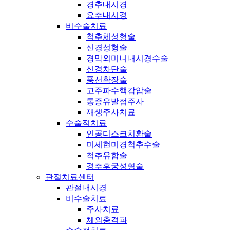
경추내시경
요추내시경
비수술치료
척추체성형술
신경성형술
경막외미니내시경수술
신경차단술
풍선확장술
고주파수핵감압술
통증유발점주사
재생주사치료
수술적치료
인공디스크치환술
미세현미경척추수술
척추유합술
경추후궁성형술
관절치료센터
관절내시경
비수술치료
주사치료
체외충격파