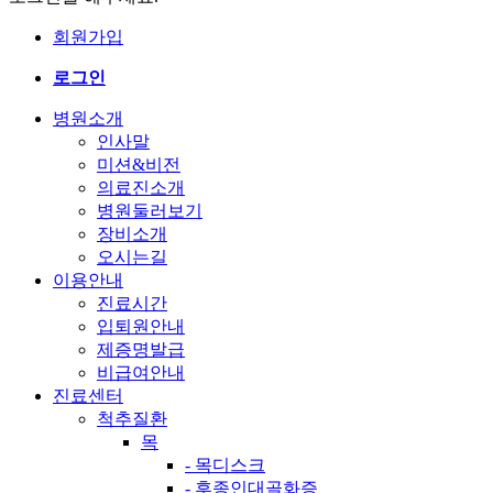
회원가입
로그인
병원소개
인사말
미션&비전
의료진소개
병원둘러보기
장비소개
오시는길
이용안내
진료시간
입퇴원안내
제증명발급
비급여안내
진료센터
척추질환
목
- 목디스크
- 후종인대골화증