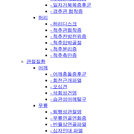
- 일자거북목증후군
- 경추관 협착증
허리
- 허리디스크
- 척추관협착증
- 척추전방전위증
- 척추압박골절
- 척추분리증
- 척추측만증
관절질환
어깨
- 어깨충돌증후군
- 회전근개파열
- 오십견
- 석회성건염
- 습관성어깨탈구
무릎
- 퇴행성관절염
- 무릎연골연화증
- 반월상연골파열
- 십자인대 파열