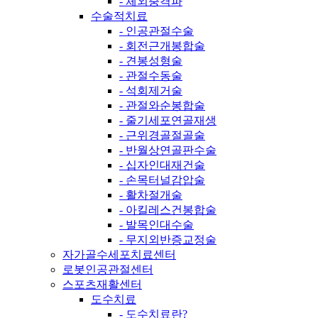
- 체외충격파
수술적치료
- 인공관절수술
- 회전근개봉합술
- 견봉성형술
- 관절수동술
- 석회제거술
- 관절와순봉합술
- 줄기세포연골재생
- 근위경골절골술
- 반월상연골판수술
- 십자인대재건술
- 손목터널감압술
- 활차절개술
- 아킬레스건봉합술
- 발목인대수술
- 무지외반증교정술
자가골수세포치료센터
로봇인공관절센터
스포츠재활센터
도수치료
- 도수치료란?