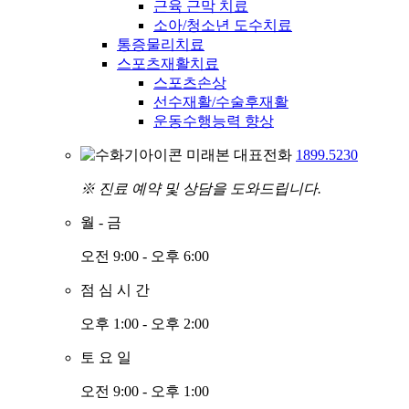
근육 근막 치료
소아/청소년 도수치료
통증물리치료
스포츠재활치료
스포츠손상
선수재활/수술후재활
운동수행능력 향상
미래본 대표전화
1899.5230
※ 진료 예약 및 상담을 도와드립니다.
월
-
금
오전 9:00 - 오후 6:00
점
심
시
간
오후 1:00 - 오후 2:00
토
요
일
오전 9:00 - 오후 1:00