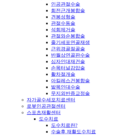
인공관절수술
회전근개봉합술
견봉성형술
관절수동술
석회제거술
관절와순봉합술
줄기세포연골재생
근위경골절골술
반월상연골판수술
십자인대재건술
손목터널감압술
활차절개술
아킬레스건봉합술
발목인대수술
무지외반증교정술
자가골수세포치료센터
로봇인공관절센터
스포츠재활센터
도수치료
도수치료란?
수술후 재활도수치료