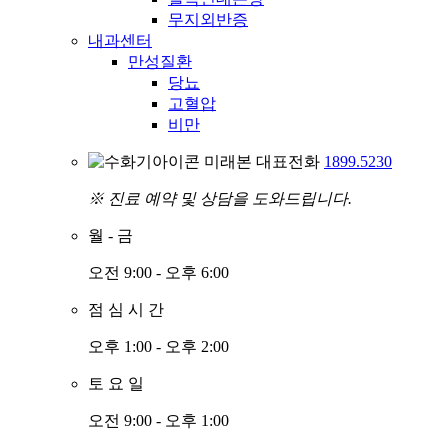
무지외반증
내과센터
만성질환
당뇨
고혈압
비만
미래본 대표전화
1899.5230
※ 진료 예약 및 상담을 도와드립니다.
월
-
금
오전 9:00 - 오후 6:00
점
심
시
간
오후 1:00 - 오후 2:00
토
요
일
오전 9:00 - 오후 1:00