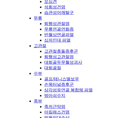
오십견
석회성건염
습관성어깨탈구
무릎
퇴행성관절염
무릎연골연화증
반월상연골파열
십자인대 파열
고관절
고관절충돌증후군
퇴행성고관절염
대퇴골두무혈성괴사
대퇴골절
수부
골프/테니스엘보우
손목터널증후군
삼각섬유연골 복합체 파열
방아쇠수지
족부
족저근막염
아킬레스건염
발목인대손상