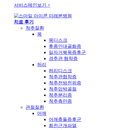
서비스메인보기
+
미래본병원
치료 후기
척추질환
목
목디스크
후종인대골화증
일자거북목증후군
경추관 협착증
허리
허리디스크
척추관협착증
척추전방전위증
척추압박골절
척추분리증
척추측만증
관절질환
어깨
어깨충돌증후군
회전근개파열