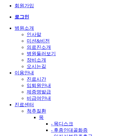
회원가입
로그인
병원소개
인사말
미션&비전
의료진소개
병원둘러보기
장비소개
오시는길
이용안내
진료시간
입퇴원안내
제증명발급
비급여안내
진료센터
척추질환
목
- 목디스크
- 후종인대골화증