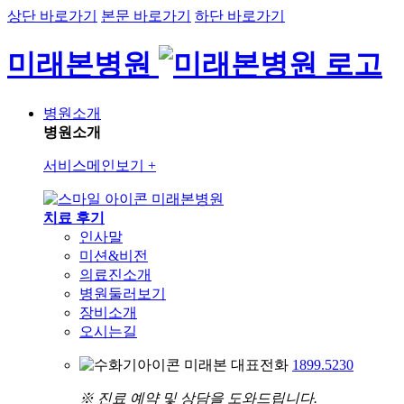
상단 바로가기
본문 바로가기
하단 바로가기
미래본병원
병원소개
병원소개
서비스메인보기
+
미래본병원
치료 후기
인사말
미션&비전
의료진소개
병원둘러보기
장비소개
오시는길
미래본 대표전화
1899.5230
※ 진료 예약 및 상담을 도와드립니다.