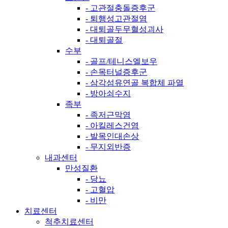
- 고관절충돌증후군
- 퇴행성고관절염
- 대퇴골두무혈성괴사
- 대퇴골절
수부
- 골프/테니스엘보우
- 손목터널증후군
- 삼각섬유연골 복합체 파열
- 방아쇠수지
족부
- 족저근막염
- 아킬레스건염
- 발목인대손상
- 무지외반증
내과센터
만성질환
- 당뇨
- 고혈압
- 비만
치료센터
척추치료센터