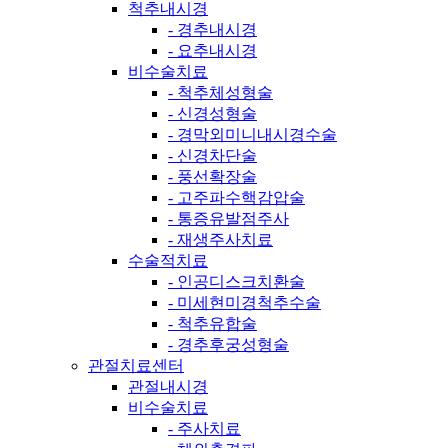
척추내시경
- 경추내시경
- 요추내시경
비수술치료
- 척추체성형술
- 신경성형술
- 경막외미니내시경수술
- 신경차단술
- 풍선확장술
- 고주파수핵감압술
- 통증유발점주사
- 재생주사치료
수술적치료
- 인공디스크치환술
- 미세현미경척추수술
- 척추유합술
- 경추후궁성형술
관절치료센터
관절내시경
비수술치료
- 주사치료