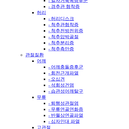
- 일자거북목증후군
- 경추관 협착증
허리
- 허리디스크
- 척추관협착증
- 척추전방전위증
- 척추압박골절
- 척추분리증
- 척추측만증
관절질환
어깨
- 어깨충돌증후군
- 회전근개파열
- 오십견
- 석회성건염
- 습관성어깨탈구
무릎
- 퇴행성관절염
- 무릎연골연화증
- 반월상연골파열
- 십자인대 파열
고관절