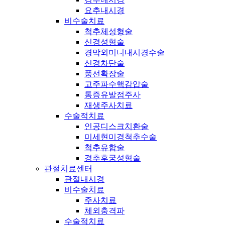
요추내시경
비수술치료
척추체성형술
신경성형술
경막외미니내시경수술
신경차단술
풍선확장술
고주파수핵감압술
통증유발점주사
재생주사치료
수술적치료
인공디스크치환술
미세현미경척추수술
척추유합술
경추후궁성형술
관절치료센터
관절내시경
비수술치료
주사치료
체외충격파
수술적치료